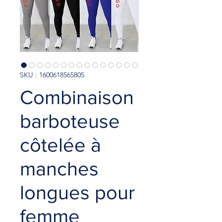
SKU : 1600618565805
Combinaison
barboteuse
côtelée à
manches
longues pour
femme