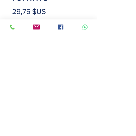
Prix
29,75 $US
Size
*
Color
*
Quantité
*
Ajouter au panier