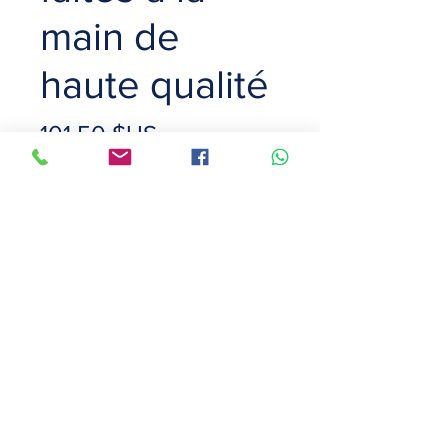
main de
haute qualité
Prix
101,50 $US
Color
*
EUR Size
*
Quantité
*